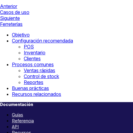
Anterior
Casos de uso
Siguiente
Ferreterías
Objetivo
Configuración recomendada
POS
Inventario
Clientes
Procesos comunes
Ventas rápidas
Control de stock
Reportes
Buenas prácticas
Recursos relacionados
Documentación
Guías
Referencia
API
Recursos