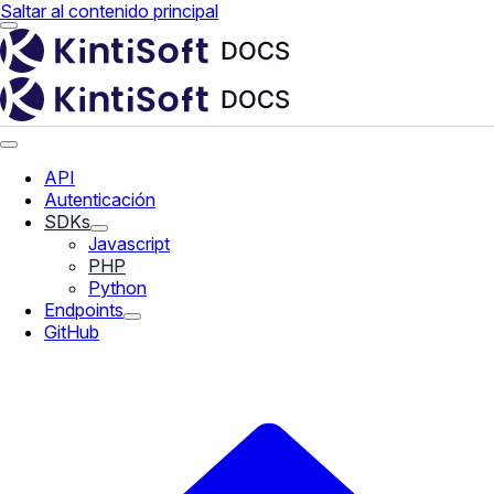
Saltar al contenido principal
API
Autenticación
SDKs
Javascript
PHP
Python
Endpoints
GitHub