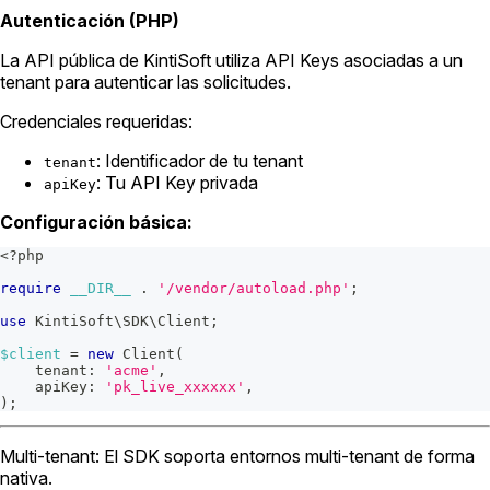
Autenticación (PHP)
La API pública de KintiSoft utiliza API Keys asociadas a un
tenant para autenticar las solicitudes.
Credenciales requeridas:
: Identificador de tu tenant
tenant
: Tu API Key privada
apiKey
Configuración básica:
<?php
require
__DIR__
.
'/vendor/autoload.php'
;
use
KintiSoft
\
SDK
\
Client
;
$client
=
new
Client
(
tenant
:
'acme'
,
apiKey
:
'pk_live_xxxxxx'
,
)
;
Multi-tenant: El SDK soporta entornos multi-tenant de forma
nativa.