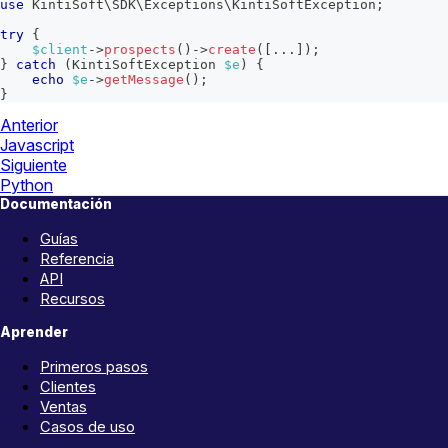
use
KintiSoft
\
SDK
\
Exceptions
\
KintiSoftException
;
try
{
$client
->
prospects
(
)
->
create
(
[
...
]
)
;
}
catch
(
KintiSoftException
$e
)
{
echo
$e
->
getMessage
(
)
;
}
Anterior
Javascript
Siguiente
Python
Documentación
Guías
Referencia
API
Recursos
Aprender
Primeros pasos
Clientes
Ventas
Casos de uso