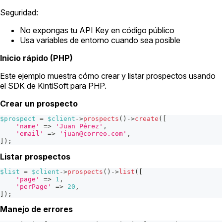
Seguridad:
No expongas tu API Key en código público
Usa variables de entorno cuando sea posible
Inicio rápido (PHP)
Este ejemplo muestra cómo crear y listar prospectos usando
el SDK de KintiSoft para PHP.
Crear un prospecto
$prospect
=
$client
->
prospects
(
)
->
create
(
[
'name'
=>
'Juan Pérez'
,
'email'
=>
'juan@correo.com'
,
]
)
;
Listar prospectos
$list
=
$client
->
prospects
(
)
->
list
(
[
'page'
=>
1
,
'perPage'
=>
20
,
]
)
;
Manejo de errores