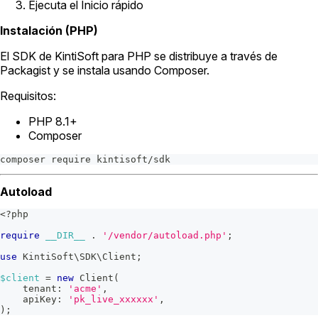
Ejecuta el Inicio rápido
Instalación (PHP)
El SDK de KintiSoft para PHP se distribuye a través de
Packagist y se instala usando Composer.
Requisitos:
PHP 8.1+
Composer
composer require kintisoft/sdk
Autoload
<?php
require
__DIR__
.
'/vendor/autoload.php'
;
use
KintiSoft
\
SDK
\
Client
;
$client
=
new
Client
(
tenant
:
'acme'
,
apiKey
:
'pk_live_xxxxxx'
,
)
;